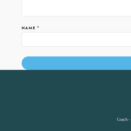
NAME
*
Coach -