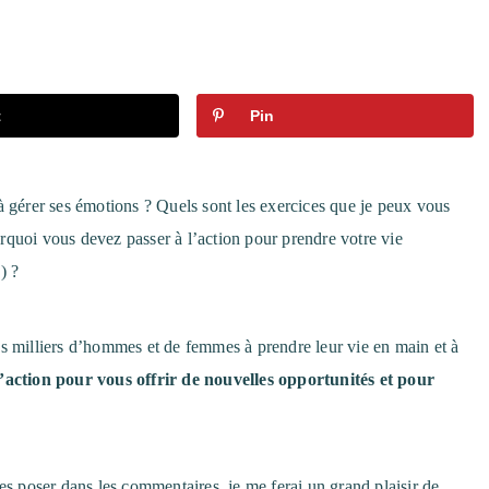
– PRÉVENTION RACISME –
t
Pin
à gérer ses émotions ? Quels sont les exercices que je peux vous
rquoi vous devez passer à l’action pour prendre votre vie
) ?
es milliers d’hommes et de femmes à prendre leur vie en main et à
l’action pour vous offrir de nouvelles opportunités et pour
es poser dans les commentaires, je me ferai un grand plaisir de