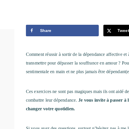
JEU – PÉDAGOGIQUE – INTERCULTURALITÉ 
RÉUNION – 974
Share
Twee
Comment réussir à sortir de la dépendance affective et 
transmettre pour dépasser la souffrance en amour ? Pou
sentimentale en main et ne plus jamais être dépendant(e
Ces exercices ne sont pas magiques mais ils ont aidé d
combattre leur dépendance.
Je vous invite à passer à 
changer votre quotidien.
Si vous avez des questions, surtout n’hésitez pas à me l